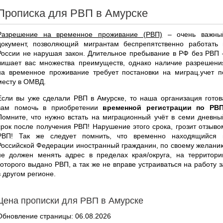
Прописка для РВП в Амурске
Разрешение на временное проживание (РВП)
– очень важны
документ, позволяющий мигрантам беспрепятственно работать 
России не нарушая закон. Длительное пребывание в РФ без РВП 
лишает вас множества преимуществ, однако наличие разрешени
на временное проживание требует постановки на миграц.учет п
месту в ОМВД.
Если вы уже сделали РВП в Амурске, то наша организация готов
вам помочь в приобретении
временной регистрации по РВ
Помните, что нужно встать на миграционный учёт в семи дневны
срок после получения РВП! Нарушение этого срока, грозит отзыво
РВП! Так же следует помнить, что временно находящийся 
Российской Федерации иностранный гражданин, по своему желани
не должен менять адрес в пределах края/округа, на территори
которого выдано РВП, а так же не вправе устраиваться на работу з
в другом регионе.
Цена прописки для РВП в Амурске
Обновление страницы: 06.08.2026