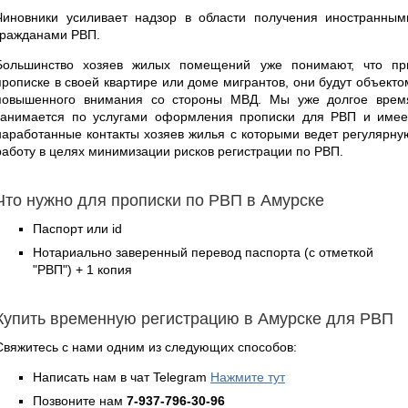
Чиновники усиливает надзор в области получения иностранным
гражданами РВП.
Большинство хозяев жилых помещений уже понимают, что пр
прописке в своей квартире или доме мигрантов, они будут объекто
повышенного внимания со стороны МВД. Мы уже долгое врем
занимается по услугами оформления прописки для РВП и имее
наработанные контакты хозяев жилья с которыми ведет регулярну
работу в целях минимизации рисков регистрации по РВП.
Что нужно для прописки по РВП в Амурске
Паспорт или id
Нотариально заверенный перевод паспорта (с отметкой
"РВП") + 1 копия
Купить временную регистрацию в Амурске для РВП
Свяжитесь с нами одним из следующих способов:
Написать нам в чат Telegram
Нажмите тут
Позвоните нам
7-937-796-30-96