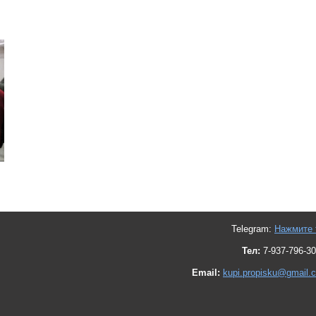
Telegram:
Нажмите 
Тел:
7-937-796-30
Email:
kupi.propisku@gmail.