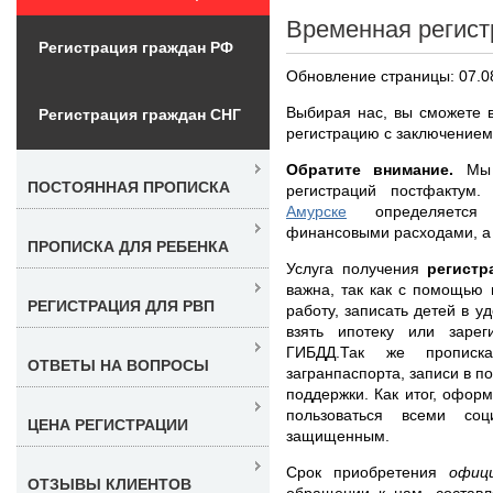
Временная регист
Регистрация граждан РФ
Обновление страницы: 07.0
Выбирая нас, вы сможете 
Регистрация граждан СНГ
регистрацию с заключением 
Обратите внимание.
Мы н
ПОСТОЯННАЯ ПРОПИСКА
регистраций постфактум
Амурске
определяется к
финансовыми расходами, а 
ПРОПИСКА ДЛЯ РЕБЕНКА
Услуга получения
регист
важна, так как с помощью 
РЕГИСТРАЦИЯ ДЛЯ РВП
работу, записать детей в у
взять ипотеку или зарег
ГИБДД.Так же прописк
ОТВЕТЫ НА ВОПРОСЫ
загранпаспорта, записи в п
поддержки. Как итог, офо
пользоваться всеми со
ЦЕНА РЕГИСТРАЦИИ
защищенным.
Срок приобретения
офиц
ОТЗЫВЫ КЛИЕНТОВ
обращении к нам, составл